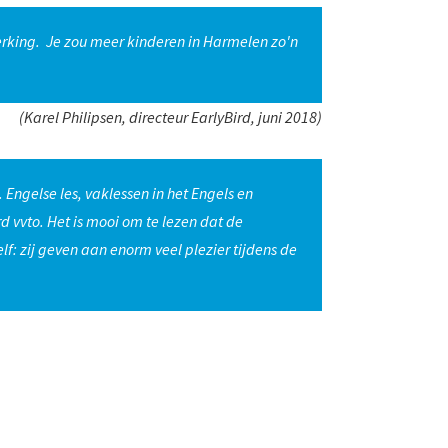
werking. Je zou meer kinderen in Harmelen zo'n
(Karel Philipsen, directeur EarlyBird, juni 2018)
ngelse les, vaklessen in het Engels en
d vvto. Het is mooi om te lezen dat de
lf: zij geven aan enorm veel plezier tijdens de