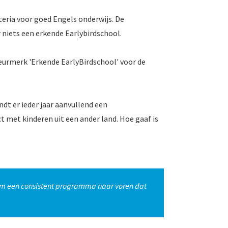
teria voor goed Engels onderwijs. De
r niets een erkende Earlybirdschool.
keurmerk 'Erkende EarlyBirdschool' voor de
t er ieder jaar aanvullend een
t met kinderen uit een ander land. Hoe gaaf is
kwam een consistent programma naar voren dat