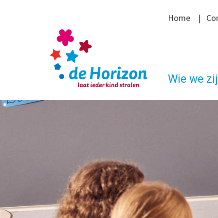
Home
|
Co
Wie we zi