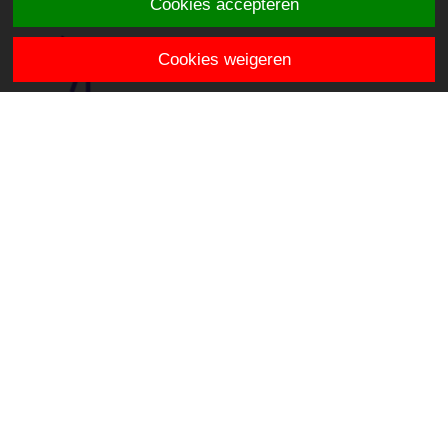
Cookies accepteren
Cookies weigeren
OBS de Horizon
Hendriklaan 3
3481 VR Harmelen
directie.dehorizon@stichtingklasse.nl
0348-442410
Overig
Privacy & Cookies
Proclaimer